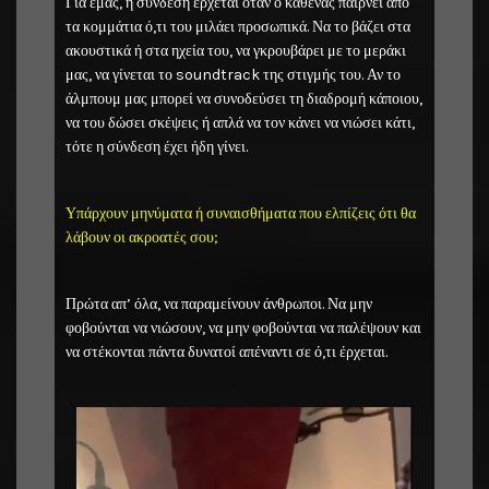
Για εμάς, η σύνδεση έρχεται όταν ο καθένας παίρνει από
τα κομμάτια ό,τι του μιλάει προσωπικά. Να το βάζει στα
ακουστικά ή στα ηχεία του, να γκρουβάρει με το μεράκι
μας, να γίνεται το soundtrack της στιγμής του. Αν το
άλμπουμ μας μπορεί να συνοδεύσει τη διαδρομή κάποιου,
να του δώσει σκέψεις ή απλά να τον κάνει να νιώσει κάτι,
τότε η σύνδεση έχει ήδη γίνει.
Υπάρχουν μηνύματα ή συναισθήματα που ελπίζεις ότι θα
λάβουν οι ακροατές σου;
Πρώτα απ’ όλα, να παραμείνουν άνθρωποι. Να μην
φοβούνται να νιώσουν, να μην φοβούνται να παλέψουν και
να στέκονται πάντα δυνατοί απέναντι σε ό,τι έρχεται.