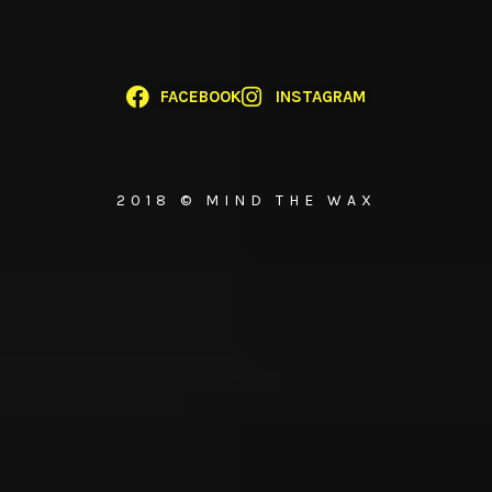
FACEBOOK
INSTAGRAM
2018 © MIND THE WAX
{{playListTitle}}
pause
play
{{ index + 1 }}
{{ track.track_title }}
{{ track.album_title }}
{{
track.lenght }}
{{getSVG(store.sr_icon_file)}}
{{button.podcast_button_name}}