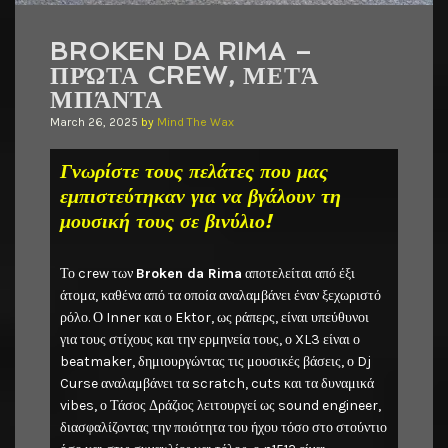
BROKEN DA RIMA –
ΠΡΏΤΑ CREW, ΜΕΤΆ
ΜΠΆΝΤΑ
March 26, 2025
by
Mind The Wax
Γνωρίστε τους πελάτες που μας
εμπιστεύτηκαν για να βγάλουν τη
μουσική τους σε βινύλιο!
Το crew των
Broken da Rima
αποτελείται από έξι
άτομα, καθένα από τα οποία αναλαμβάνει έναν ξεχωριστό
ρόλο. Ο Inner και ο Ektor, ως ράπερς, είναι υπεύθυνοι
για τους στίχους και την ερμηνεία τους, ο XL3 είναι ο
beatmaker, δημιουργώντας τις μουσικές βάσεις, ο Dj
Curse αναλαμβάνει τα scratch, cuts και τα δυναμικά
vibes, ο Τάσος Δράζιος λειτουργεί ως sound engineer,
διασφαλίζοντας την ποιότητα του ήχου τόσο στο στούντιο