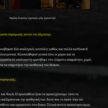
Μιχάλης Σκαράκης (ηχοληψία, μίξη, ερμηνευτής)
ικασία παραγωγής αυτού του άλμπουμ;
οποιήθηκαν δύο αναλογικές κονσόλες καθώς και πολλά outboard
εκτρονικά. Αξιοποιήθηκαν γενικά όλοι οι χώροι και τα
εργασία σε υπολογιστή κρατήθηκε στο ελάχιστο απαραίτητο, χωρίς
ια να υπηρετήσει την αισθητική του δίσκου.
ς παραγωγής;
και Rock. Η προσπάθεια ήταν να προσεγγίσουμε τόσο τα
 παιξίματα και την αισθητική του. Αυτό που το έκανε λίγο πιο
υνθέτες και ερμηνευτές στο δίσκο. Τελικά αυτή η πρόσκληση όμως