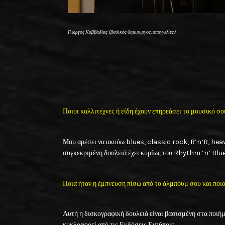
Γιώργος Καββαδίας (βασικός δημιουργός, απαγγελίες)
Ποιοι καλλιτέχνες ή είδη έχουν επηρεάσει το μουσικό σο
Μου αρέσει να ακούω blues, classic rock, R’n’R, hea
συγκεκριμένη δουλειά έχει κυρίως του Rhythm ‘n’ Blu
Ποια ήταν η έμπνευση πίσω από το άλμπουμ σου και ποια 
Αυτή η δισκογραφική δουλειά είναι βασισμένη στα ποιή
κυκλοφορεί από τις Εκδόσεις Εντύποις.