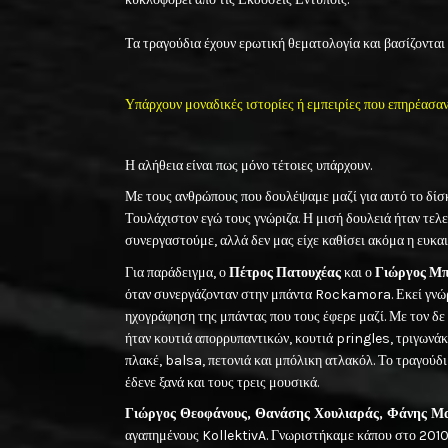
Τα τραγούδια έχουν ερωτική θεματολογία και βασίζονται
Υπάρχουν μοναδικές ιστορίες ή εμπειρίες που επηρέασα
Η αλήθεια είναι πως μόνο τέτοιες υπάρχουν.
Με τους ανθρώπους που δουλέψαμε μαζί για αυτό το δίσκ
Τουλάχιστον εγώ τους γνώριζα. Η μισή δουλειά ήταν τελ
συνεργαστούμε, αλλά δεν μας είχε καθίσει ακόμα η ευκαι
Για παράδειγμα, ο
Πέτρος
Πατουχέας
και ο
Γιώργος
Μπ
όταν συνεργάζονταν στην μπάντα Rockamora. Εκεί γνώρι
ηχογράφηση της μπάντας που τους έφερε μαζί. Με τον δε 
ήταν κουτιά απορρυπαντικών, κουτιά pringles, τριγωνάκ
πλακέ, balsa, πετονιά και μπόλικη ατλακόλ. Το τραγούδι
έδενε ξανά και τους τρεις μουσικά.
Γιώργος Θεοφάνους, Θανάσης Χουλιαράς, Φάνης Μ
αγαπημένους KollektivA. Γνωριστήκαμε κάπου στο 2010 