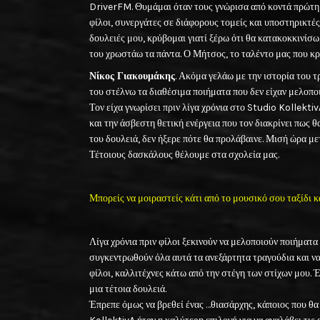
DriverFM. Θυμάμαι όταν τους γνώρισα από κοντά πρώτη
φίλοι, συνεργάτες σε διάφορους τομείς και υποστηρικτές.
δουλειές μου, κρύβομαι γιατί ξέρω ότι θα κατακοκκινίσω
του χρωστάω τα πάντα. Ο Μήτσος, το ταλέντο μας που κρύ
Νίκος Γιακουμάκης
. Ακόμα γελάω με την ιστορία του
του στέλνω τα διαθέσιμα ποιήματα που δεν είχαν μελοποι
Τον είχα γνωρίσει πριν λίγα χρόνια στο Studio Kollekti
και την άσβεστη θετική ενέργεια που τον διακρίνει πως 
του δουλειά, δεν ήξερε πότε θα προλάβαινε. Μισή ώρα
Τέτοιους δασκάλους θέλουμε στα σχολεία μας.
Μπορείς να μοιραστείς κάτι από το μουσικό σου ταξίδι 
Λίγα χρόνια πριν φίλοι ξεκινούν να μελοποιούν ποιήματα 
συγκεντρωθούν όλα αυτά τα ανεξάρτητα τραγούδια και ν
φίλοι, καλλιτέχνες κάτω από την στέγη των στίχων μου. Έ
μια τέτοια δουλειά.
Έπρεπε όμως να βρεθεί ένας …θιασάρχης, κάποιος που θα