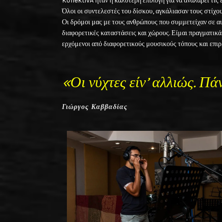
KollektivA ήταν η καλύτερη επιλογή για να αναλάβει τις
Όλοι οι συντελεστές του δίσκου, αγκάλιασαν τους στίχο
Οι δρόμοι μας με τους ανθρώπους που συμμετείχαν σε αυ
διαφορετικές καταστάσεις και χώρους. Είμαι πραγματικ
ερχόμενοι από διαφορετικούς μουσικούς τόπους και επιρ
«Οι νύχτες είν’ αλλιώς. Πά
Γιώργος Καββαδίας