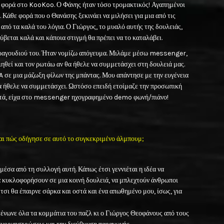
 φορά στο KooKoo. Ο Φάνης ήταν τόσο τρομακτικός! Αγαπημένοι
 Κάθε φορά που ο Θανάσης ξεκινάει να μιλήσει για μια από τις
 από τα καλά του λόγια. Ο Γιώργος, το μυαλό αυτής της δουλειάς,
βεται καλά και κάποια στιγμή θα πρέπει να το καταλάβει.
 τραγουδιού του. Ήταν νομίζω απόγευμα. Μιλάμε μέσω messenger,
ηθεί και τον ρωτάω αν θα ήθελε να συμμετάσχει στη δουλειά μας.
vA σε μια μάζωξη φίλων της μπάντας. Μου απάντησε με την ευγένεια
θα ήθελε να συμμετάσχει. Ωστόσο επειδή ετοίμαζε την προσωπική
 μετά, είχα στο messenger ηχογραφημένο demo φωνή/πιάνο!
και πώς οδήγησε σε αυτό το συγκεκριμένο άλμπουμ;
μέσα από τη συλλογή αυτή. Κάπως έτσι γεννιέται η ιδέα να
α κυκλοφορήσουν σε μια κοινή δουλειά, να μπλεχτούν άνθρωποι
τσι θα έπαιρνε σάρκα και οστά και ένα απωθημένο μου, ίσως, για
 ένωνε όλα τα κομμάτια του παζλ κι ο Γιώργος Θεοφάνους από τους