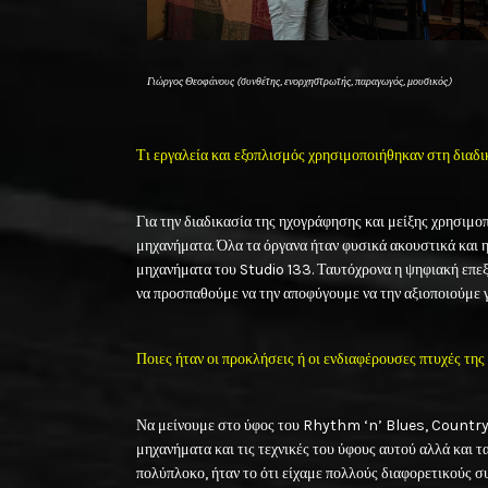
Γιώργος Θεοφάνους (συνθέτης, ενορχηστρωτής, παραγωγός, μουσικός)
Τι εργαλεία και εξοπλισμός χρησιμοποιήθηκαν στη διαδ
Για την διαδικασία της ηχογράφησης και μείξης χρησιμ
μηχανήματα. Όλα τα όργανα ήταν φυσικά ακουστικά και ηλ
μηχανήματα του Studio 133. Ταυτόχρονα η ψηφιακή επεξ
να προσπαθούμε να την αποφύγουμε να την αξιοποιούμε γ
Ποιες ήταν οι προκλήσεις ή οι ενδιαφέρουσες πτυχές τη
Να μείνουμε στο ύφος του Rhythm ‘n’ Blues, Country 
μηχανήματα και τις τεχνικές του ύφους αυτού αλλά και τα
πολύπλοκο, ήταν το ότι είχαμε πολλούς διαφορετικούς σ