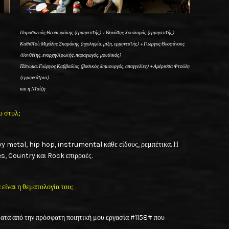
Παρασκευάς Θεοδωράκης (ερμηνευτής) + Θανάσης Χουλιαράς (ερμηνευτής)
Καθιστοί: Μιχάλης Σκαράκης (ηχοληψία, μίξη, ερμηνευτής) + Γιώργος Θεοφάνους
(συνθέτης, ενορχηστρωτής, παραγωγός, μουσικός)
Πάτωμα: Γιώργος Καββαδίας (βασικός δημιουργός, απαγγελίες) + Αμέρισσα Φτούλη
(ερμηνεύτρια)
και η Νταίζη
υ στυλ;
vy metal, hip hop, instrumental κάθε είδους, ρεμπέτικα. Η
es, Country και Rock επιρροές.
είναι η θεματολογία του;
ματα από την πρόσφατη ποιητική μου εργασία #1158# που