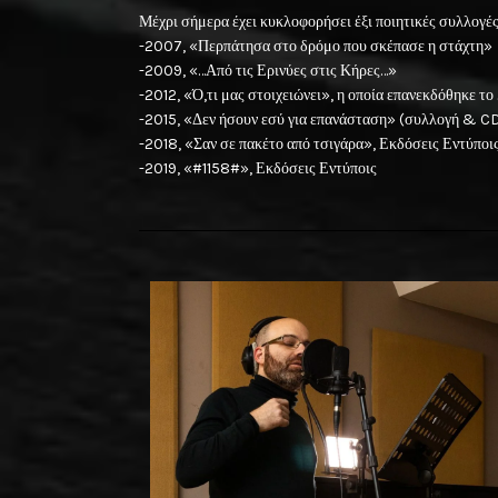
Μέχρι σήμερα έχει κυκλοφορήσει έξι ποιητικές συλλογές
-2007, «Περπάτησα στο δρόμο που σκέπασε η στάχτη»
-2009, «…Από τις Ερινύες στις Κήρες…»
-2012, «Ό,τι μας στοιχειώνει», η οποία επανεκδόθηκε το
-2015, «Δεν ήσουν εσύ για επανάσταση» (συλλογή & CD
-2018, «Σαν σε πακέτο από τσιγάρα», Εκδόσεις Εντύποι
-2019, «#1158#», Εκδόσεις Εντύποις