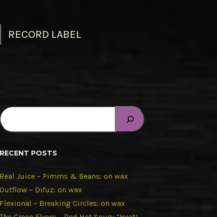
RECORD LABEL
RECENT POSTS
Real Juice – Pimms & Beans: on wax
Outflow – Difuz: on wax
Flexional – Breaking Circles: on wax
The Green Flyers – Red Hot Soup: “Heat!