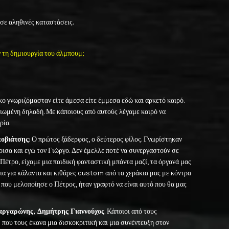
 σε αληθινές καταστάσεις.
ν τη δημιουργία του άλμπουμ;
ο γνωριζόμασταν είτε άμεσα είτε έμμεσα εδώ και αρκετό καιρό.
ειωμένη δηλαδή. Με κάποιους από αυτούς λέγαμε καιρό να
ρία.
οβιάτσης
: Ο πρώτος ξάδερφος, ο δεύτερος φίλος. Γνωρίστηκαν
σα και εγώ τον Γιώργο. Δεν έμελλε ποτέ να συνεργαστούν σε
Πέτρο, είχαμε μια παιδική φανταστική μπάντα μαζί, τα όργανά μας
ια για κάλαντα και κιθάρες custom από τα χεράκια μας με κόντρα
 που μελοποίησε ο Πέτρος, ήταν γραφτό να είναι αυτό που θα μας
αργαρώνης, Δημήτρης Γιαννούχος
. Κάποιοι από τους
που τους έκανα μια δισκοκριτική και μια συνέντευξη στον